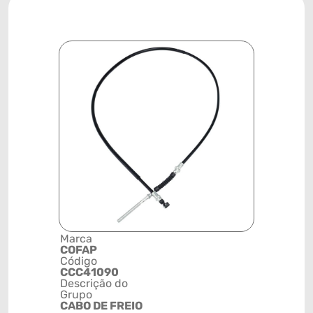
Marca
Posição
COFAP
SISTEMA 
Código
FREIO
CCC41090
Código de 
Descrição do
(GTIN)
Grupo
78915799
CABO DE FREIO
NCM