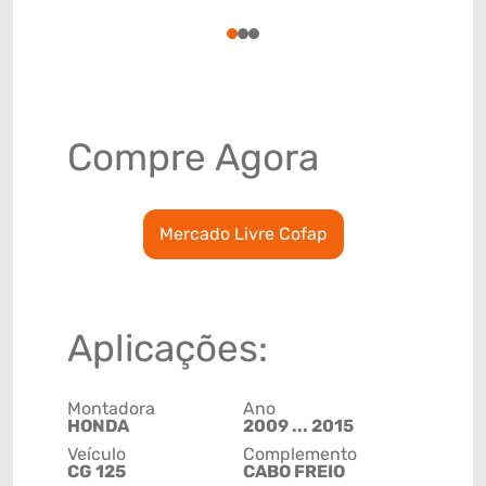
87141000
1
2
3
Compre Agora
Mercado Livre Cofap
Aplicações:
Montadora
Ano
HONDA
2009 ... 2015
Veículo
Complemento
CG 125
CABO FREIO