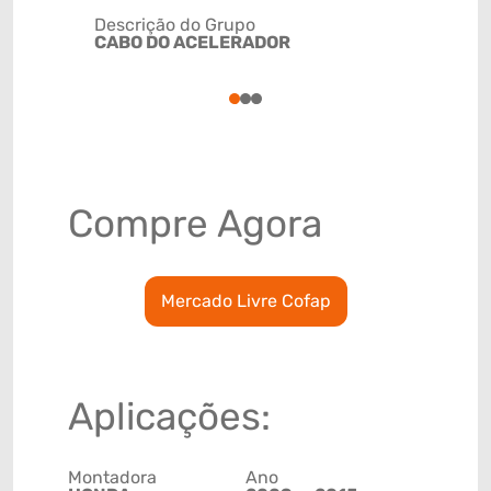
Descrição do Grupo
CABO DO ACELERADOR
NCM
87141000
1
2
3
Compre Agora
Mercado Livre Cofap
Aplicações:
Montadora
Ano