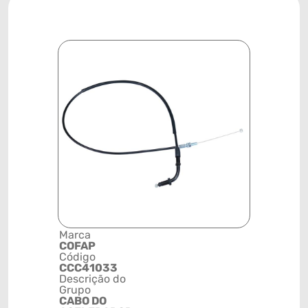
Marca
Posição
COFAP
SISTEMA 
Código
ACELERA
CCC41033
Código de 
Descrição do
(GTIN)
Grupo
78915799
CABO DO
NCM