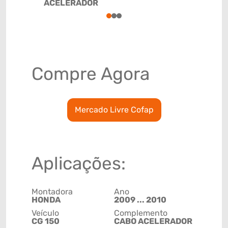
ACELERADOR
87141000
1
2
3
Compre Agora
Mercado Livre Cofap
Aplicações:
Montadora
Ano
HONDA
2009 ... 2010
Veículo
Complemento
CG 150
CABO ACELERADOR