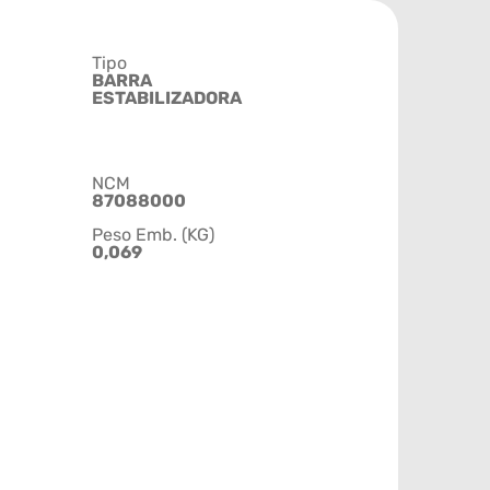
Tipo
BARRA
ESTABILIZADORA
NCM
87088000
Peso Emb. (KG)
0,069