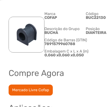
Marca
Código
COFAP
BUC22130
Descrição do Grupo
Posição
BUCHA
DIANTEIRA
Código de Barras (GTIN)
7891579960788
Embalagem C x L x A (m)
0,060 x0,060 x0,050
Compre Agora
Mercado Livre Cofap