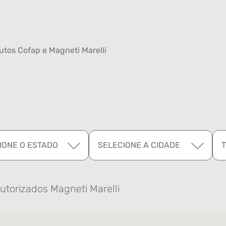
tos Cofap e Magneti Marelli
IONE O ESTADO
SELECIONE A CIDADE
utorizados Magneti Marelli