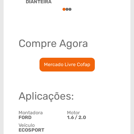
DIANTEIRA
78915799
1
2
3
Compre Agora
Mercado Livre Cofap
Aplicações:
Montadora
Motor
FORD
1.6 / 2.0
Veículo
ECOSPORT