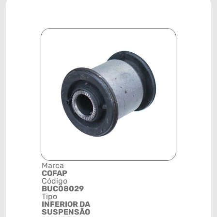
Marca
Descrição 
COFAP
Grupo
Código
BUCHA
BUC08029
Posição
Tipo
DIANTEIR
INFERIOR DA
Código de 
SUSPENSÃO
(GTIN)