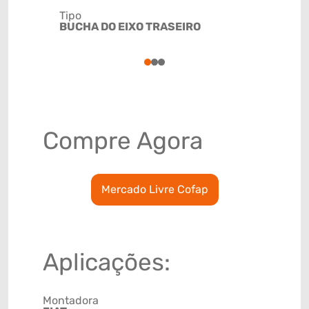
Tipo
Código de 
BUCHA DO EIXO TRASEIRO
(GTIN)
78915798
1
2
3
Compre Agora
Mercado Livre Cofap
Aplicações:
Montadora