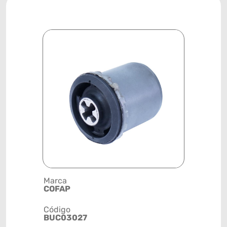
Marca
Descrição 
COFAP
BUCHA
Código
Posição
BUC03027
TRASEIRA