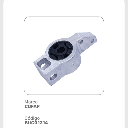
Marca
Descrição 
COFAP
BUCHA
Código
Posição
BUC01214
DIANTEIRA