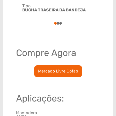
Tipo
Código de 
BUCHA TRASEIRA DA BANDEJA
(GTIN)
78915798
1
2
3
Compre Agora
Mercado Livre Cofap
Aplicações:
Montadora