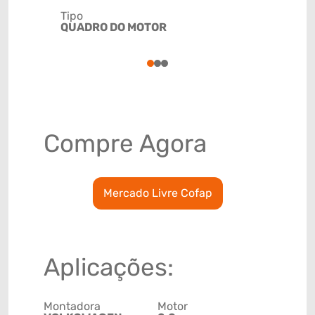
Tipo
Código de 
QUADRO DO MOTOR
(GTIN)
78915793
1
2
3
Compre Agora
Mercado Livre Cofap
Aplicações:
Montadora
Motor