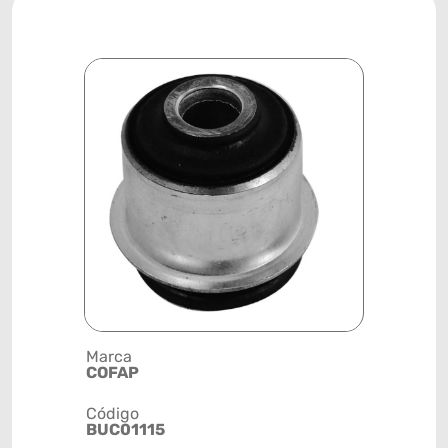
Marca
Descrição 
COFAP
BUCHA
Código
Posição
BUC01115
MOTOR