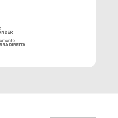
o
ANDER
emento
IRA DIREITA