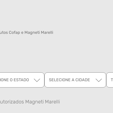
tos Cofap e Magneti Marelli
IONE O ESTADO
SELECIONE A CIDADE
utorizados Magneti Marelli