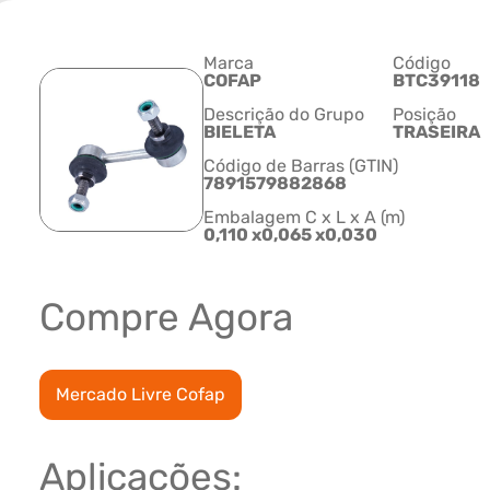
Marca
Código
COFAP
BTC39118
Descrição do Grupo
Posição
BIELETA
TRASEIRA
Código de Barras (GTIN)
7891579882868
Embalagem C x L x A (m)
0,110 x0,065 x0,030
Compre Agora
Mercado Livre Cofap
Aplicações: