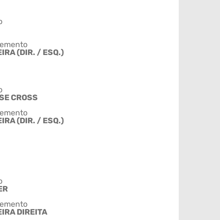
o
emento
RA (DIR. / ESQ.)
o
SE CROSS
emento
RA (DIR. / ESQ.)
o
ER
emento
IRA DIREITA