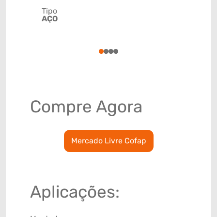
Tipo
Código de 
AÇO
(GTIN)
78915797
1
2
3
4
Compre Agora
Mercado Livre Cofap
Aplicações: