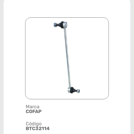
Marca
Descrição 
COFAP
BIELETA
Código
Posição
BTC32114
DIANTEIR