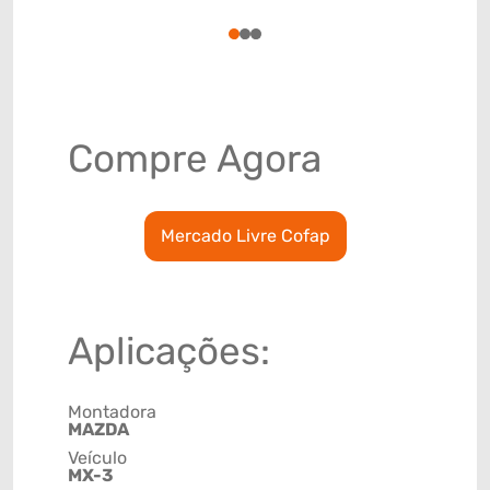
78915798
1
2
3
Compre Agora
Mercado Livre Cofap
Aplicações:
Montadora
MAZDA
Veículo
MX-3