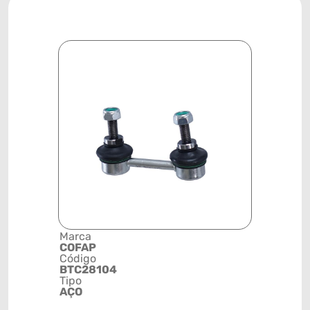
Marca
Descrição 
COFAP
Grupo
Código
BIELETA
BTC28104
Posição
Tipo
TRASEIRA
AÇO
Código de 
(GTIN)