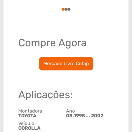
78915793
1
2
3
Compre Agora
Mercado Livre Cofap
Aplicações:
Montadora
Ano
TOYOTA
08.1995 ... 2002
Veículo
COROLLA