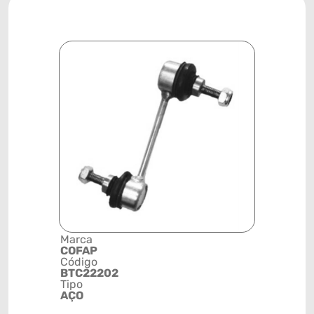
Marca
Descrição 
COFAP
Grupo
Código
BIELETA
BTC22202
Posição
Tipo
TRASEIRA
AÇO
Código de 
(GTIN)