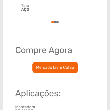
Tipo
Código de 
AÇO
(GTIN)
78915793
1
2
3
Compre Agora
Mercado Livre Cofap
Aplicações:
Montadora