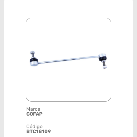
Marca
Descrição 
COFAP
BIELETA
Código
Posição
BTC18109
DIANTEIR