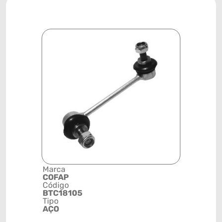
Marca
Descrição 
COFAP
Grupo
Código
BIELETA
BTC18105
Posição
Tipo
DIANTEIR
AÇO
ESQUERD
Código de 