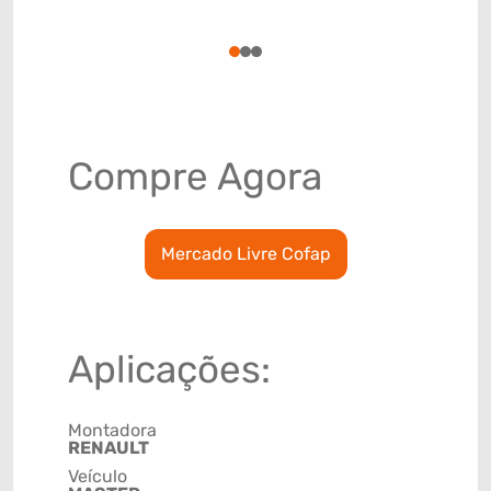
(GTIN)
78915793
1
2
3
Compre Agora
Mercado Livre Cofap
Aplicações:
Montadora
RENAULT
Veículo