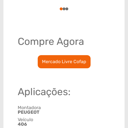
78915793
1
2
3
Compre Agora
Mercado Livre Cofap
Aplicações:
Montadora
PEUGEOT
Veículo
406