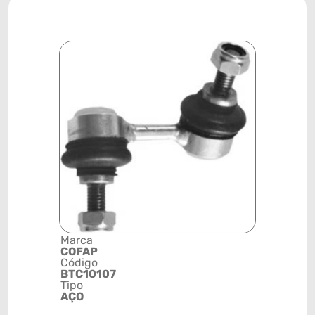
Marca
Descrição 
COFAP
Grupo
Código
BIELETA
BTC10107
Posição
Tipo
DIANTEIR
AÇO
ESQUERD
Código de 