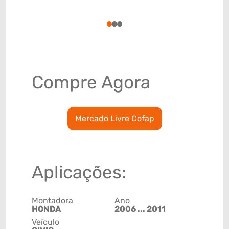
(GTIN)
78915793
1
2
3
Compre Agora
Mercado Livre Cofap
Aplicações:
Montadora
Ano
HONDA
2006 ... 2011
Veículo