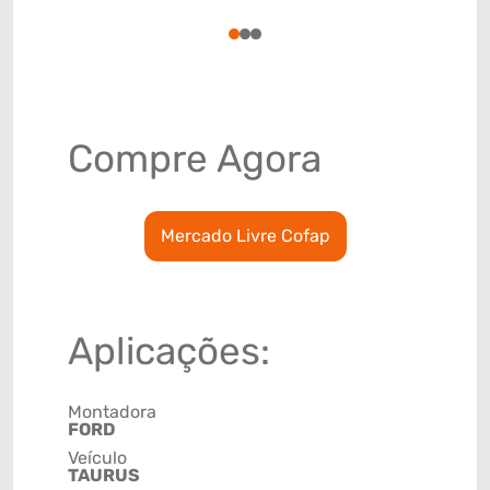
78915793
1
2
3
Compre Agora
Mercado Livre Cofap
Aplicações:
Montadora
FORD
Veículo
TAURUS