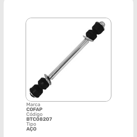
Marca
Descrição 
COFAP
Grupo
Código
BIELETA
BTC08207
Posição
Tipo
TRASEIRA
AÇO
Código de 
(GTIN)