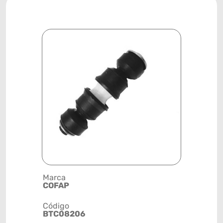
Marca
Descrição 
COFAP
BIELETA
Código
Posição
BTC08206
DIANTEIRA