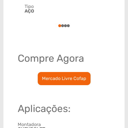
Tipo
Código de 
AÇO
(GTIN)
78915793
1
2
3
4
Compre Agora
Mercado Livre Cofap
Aplicações:
Montadora