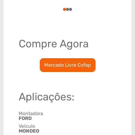
78915793
1
2
3
Compre Agora
Mercado Livre Cofap
Aplicações:
Montadora
FORD
Veículo
MONDEO