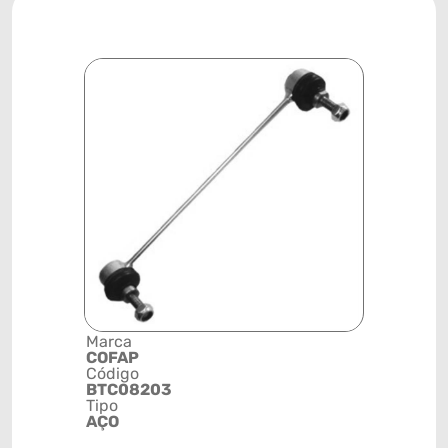
Marca
Descrição 
COFAP
Grupo
Código
BIELETA
BTC08203
Posição
Tipo
TRASEIRA
AÇO
Código de 
(GTIN)