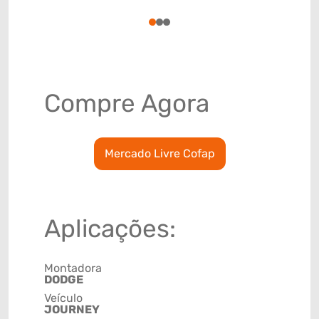
78915793
1
2
3
Compre Agora
Mercado Livre Cofap
Aplicações:
Montadora
DODGE
Veículo
JOURNEY