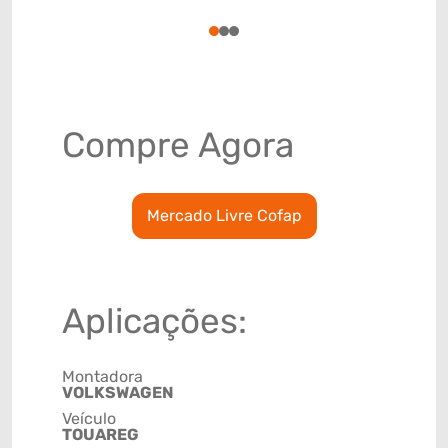
78915798
1
2
3
Compre Agora
Mercado Livre Cofap
Aplicações:
Montadora
VOLKSWAGEN
Veículo
TOUAREG