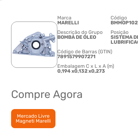
Marca
Código
MARELLI
BMMOP102
Descrição do Grupo
Posição
BOMBA DE ÓLEO
SISTEMA D
LUBRIFIC
Código de Barras (GTIN)
7891579907271
Embalagem C x L x A (m)
0,194 x0,132 x0,273
Compre Agora
Mercado Livre
Magneti Marelli