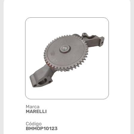
Marca
Descrição 
MARELLI
BOMBA DE
Código
Posição
BMMOP10123
SISTEMA 