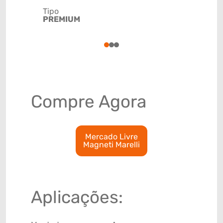
Tipo
Código de 
PREMIUM
(GTIN)
78915799
1
2
3
Compre Agora
Mercado Livre
Magneti Marelli
Aplicações: