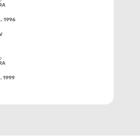
RA
.. 1996
V
o
RA
.. 1999