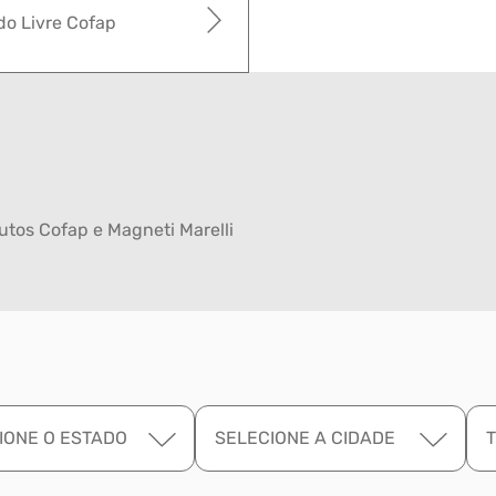
o Livre Cofap
tos Cofap e Magneti Marelli
IONE O ESTADO
SELECIONE A CIDADE