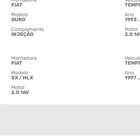
FIAT
TEMP
Modelo
Ano
OURO
1993 .
Complemento
Motor
INJEÇÃO
2.0 16
Montadora
Veícul
FIAT
TEMP
Modelo
Ano
SX / HLX
1997 .
Motor
2.0 16V