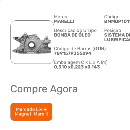
Marca
Código
MARELLI
BMMOP101
Descrição do Grupo
Posição
BOMBA DE ÓLEO
SISTEMA D
LUBRIFIC
Código de Barras (GTIN)
7891579355294
Embalagem C x L x A (m)
0,310 x0,223 x0,143
Compre Agora
Mercado Livre
Magneti Marelli