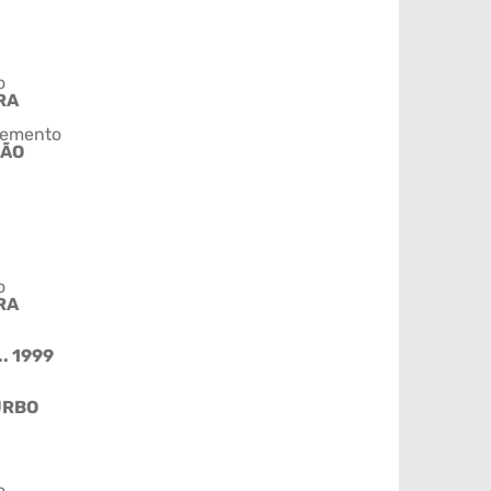
o
RA
emento
ÇÃO
o
RA
.. 1999
URBO
o