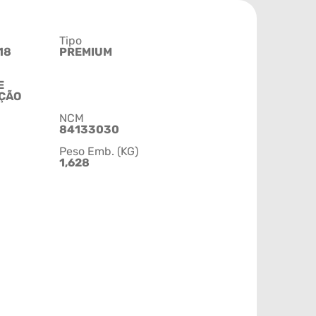
Tipo
18
PREMIUM
E
AÇÃO
NCM
84133030
Peso Emb. (KG)
1,628