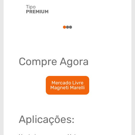
Tipo
Código de 
PREMIUM
(GTIN)
78915793
1
2
3
Compre Agora
Mercado Livre
Magneti Marelli
Aplicações: