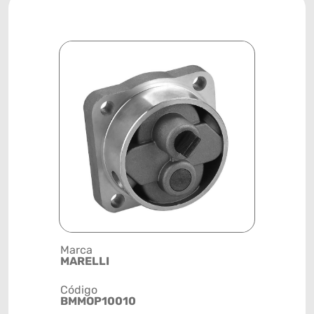
Marca
Descrição 
MARELLI
BOMBA DE
Código
Posição
BMMOP10010
SISTEMA 