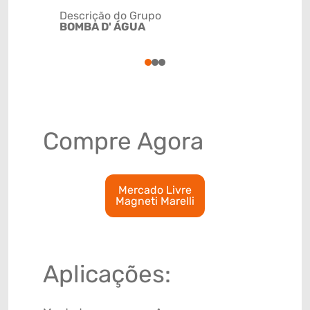
Descrição do Grupo
BOMBA D' ÁGUA
NCM
8413309
1
2
3
Compre Agora
Mercado Livre
Magneti Marelli
Aplicações: