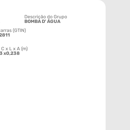
Descrição do Grupo
BOMBA D' ÁGUA
arras (GTIN)
2811
 x L x A (m)
63 x0,238