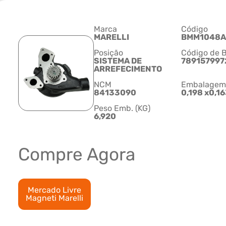
Marca
Código
MARELLI
BMM1048A
Posição
Código de B
SISTEMA DE
789157997
ARREFECIMENTO
NCM
Embalagem C
84133090
0,198 x0,1
Peso Emb. (KG)
6,920
Compre Agora
Mercado Livre
Magneti Marelli