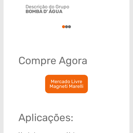
Descrição do Grupo
BOMBA D' ÁGUA
NCM
8413309
1
2
3
Compre Agora
Mercado Livre
Magneti Marelli
Aplicações: