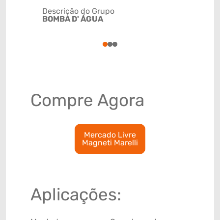
Descrição do Grupo
BOMBA D' ÁGUA
NCM
8413309
1
2
3
Compre Agora
Mercado Livre
Magneti Marelli
Aplicações: