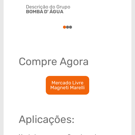
Descrição do Grupo
BOMBA D' ÁGUA
NCM
8413309
1
2
3
Compre Agora
Mercado Livre
Magneti Marelli
Aplicações: