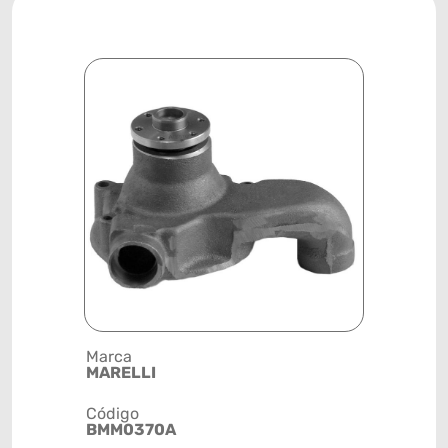
Marca
Posição
MARELLI
SISTEMA 
Código
Código de 
BMM0370A
(GTIN)
78915799