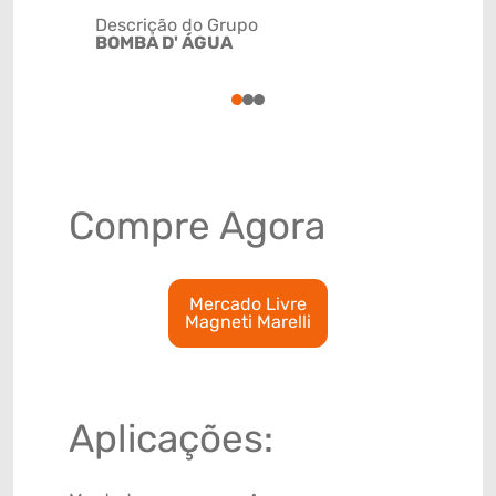
Descrição do Grupo
BOMBA D' ÁGUA
NCM
8413309
1
2
3
Compre Agora
Mercado Livre
Magneti Marelli
Aplicações: