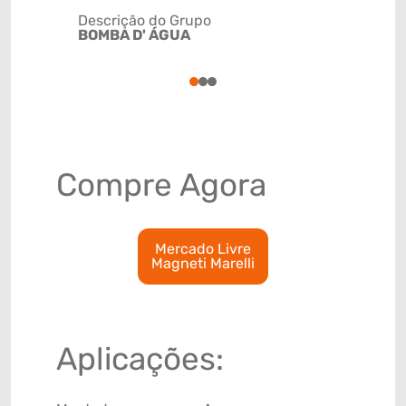
Descrição do Grupo
BOMBA D' ÁGUA
NCM
8413309
1
2
3
Compre Agora
Mercado Livre
Magneti Marelli
Aplicações: