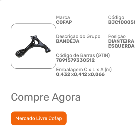
Marca
Código
COFAP
BJC10005
Descrição do Grupo
Posição
BANDEJA
DIANTEIRA
ESQUERDA
Código de Barras (GTIN)
7891579330512
Embalagem C x L x A (m)
0,432 x0,412 x0,066
Compre Agora
Mercado Livre Cofap