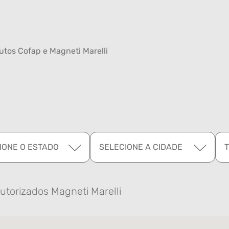
tos Cofap e Magneti Marelli
IONE O ESTADO
SELECIONE A CIDADE
utorizados Magneti Marelli