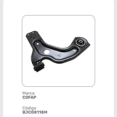
Marca
Descrição 
COFAP
BANDEJA
Código
Posição
BJC08118M
DIANTEIRA