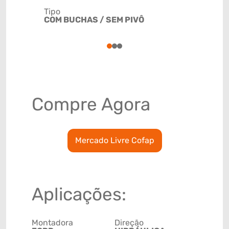
Tipo
Código de 
COM BUCHAS / SEM PIVÔ
(GTIN)
78915793
1
2
3
Compre Agora
Mercado Livre Cofap
Aplicações:
Montadora
Direção