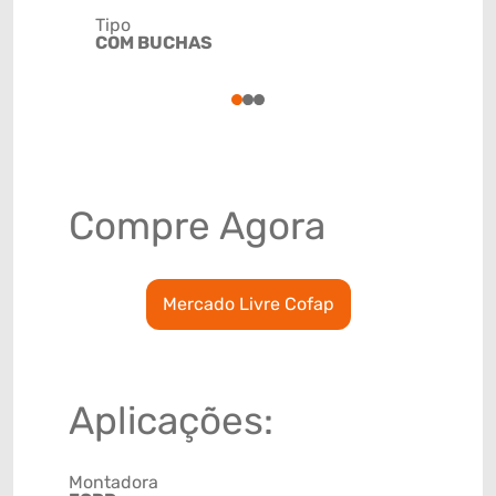
Tipo
Código de 
COM BUCHAS
(GTIN)
78915792
1
2
3
Compre Agora
Mercado Livre Cofap
Aplicações:
Montadora