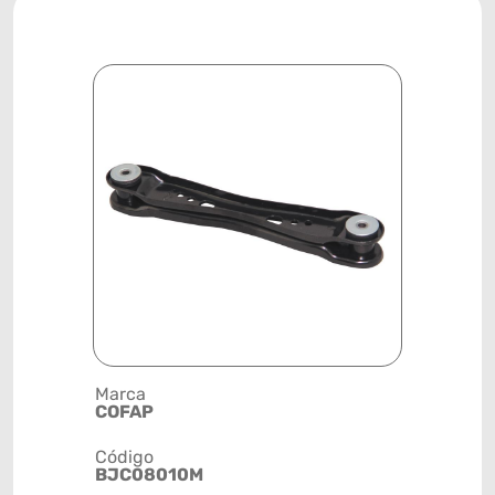
Marca
Descrição 
COFAP
BANDEJA
Código
Posição
BJC08010M
TRASEIRA