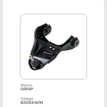
Marca
Descrição 
COFAP
BANDEJA
Código
Posição
BJC04167M
DIANTEIR