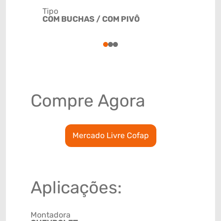
Tipo
Código de 
COM BUCHAS / COM PIVÔ
(GTIN)
78915797
1
2
3
Compre Agora
Mercado Livre Cofap
Aplicações:
Montadora