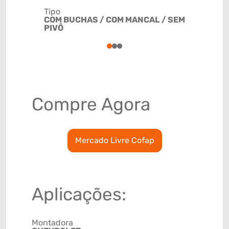
Tipo
Código de 
COM BUCHAS / COM MANCAL / SEM
(GTIN)
PIVÔ
78915793
1
2
3
Compre Agora
Mercado Livre Cofap
Aplicações:
Montadora