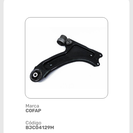
Marca
Descrição 
COFAP
BANDEJA
Código
Posição
BJC04129M
DIANTEIR