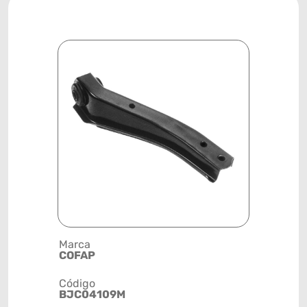
Marca
Descrição 
COFAP
BANDEJA
Código
Posição
BJC04109M
DIANTEIRA