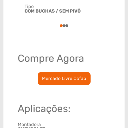
Tipo
Código de 
COM BUCHAS / SEM PIVÔ
(GTIN)
78915793
1
2
3
Compre Agora
Mercado Livre Cofap
Aplicações:
Montadora