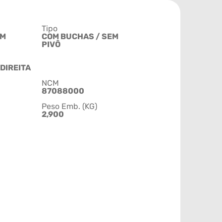
Tipo
4M
COM BUCHAS / SEM
PIVÔ
DIREITA
NCM
87088000
Peso Emb. (KG)
2,900