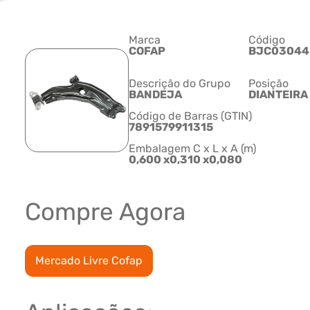
Marca
Código
COFAP
BJC0304
Descrição do Grupo
Posição
BANDEJA
DIANTEIRA 
Código de Barras (GTIN)
7891579911315
Embalagem C x L x A (m)
0,600 x0,310 x0,080
Compre Agora
Mercado Livre Cofap