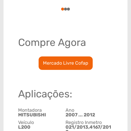
78915792
1
2
3
Compre Agora
Mercado Livre Cofap
Aplicações:
Montadora
Ano
MITSUBISHI
2007 ... 2012
Veículo
Registro Inmetro
L200
021/2013,4167/201