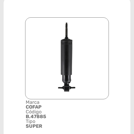
Marca
Descrição 
COFAP
Grupo
Código
AMORTEC
B.47885
Posição
Tipo
DIANTEIR
SUPER
Código de 
(GTIN)