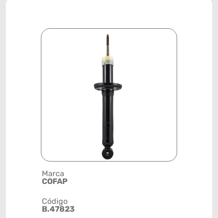
Marca
Descrição 
COFAP
AMORTEC
Código
Posição
B.47823
TRASEIRA