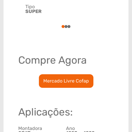
Tipo
Código de 
SUPER
(GTIN)
78915790
1
2
3
Compre Agora
Mercado Livre Cofap
Aplicações:
Montadora
Ano