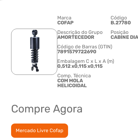
Marca
Código
COFAP
B.27780
Descrição do Grupo
Posição
AMORTECEDOR
CABINE DI
Código de Barras (GTIN)
7891579722690
Embalagem C x L x A (m)
0,512 x0,115 x0,115
Comp. Técnica
COM MOLA
HELICOIDAL
Compre Agora
Mercado Livre Cofap