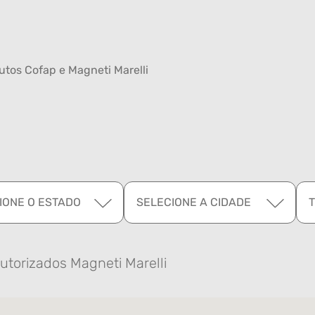
tos Cofap e Magneti Marelli
IONE O ESTADO
SELECIONE A CIDADE
utorizados Magneti Marelli