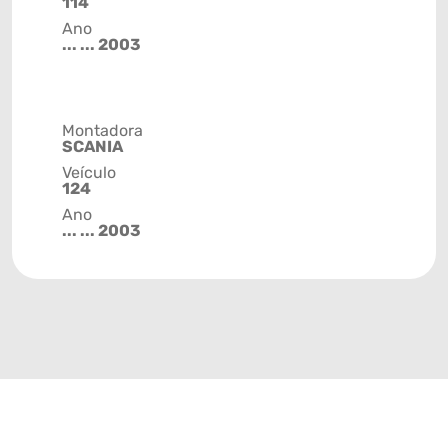
114
Ano
... ... 2003
Montadora
SCANIA
Veículo
124
Ano
... ... 2003