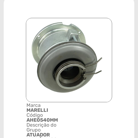
Marca
Posição
MARELLI
TRANSMI
Código
Código de 
AHE0540MM
(GTIN)
Descrição do
78915797
Grupo
NCM
ATUADOR
84122110