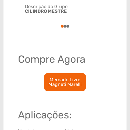
Descrição do Grupo
CILINDRO MESTRE
NCM
84122110
1
2
3
Compre Agora
Mercado Livre
Magneti Marelli
Aplicações: