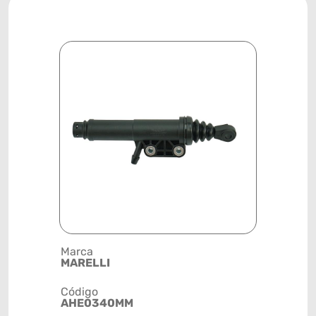
Marca
Posição
MARELLI
TRANSMI
Código
Código de 
AHE0340MM
(GTIN)
78915797