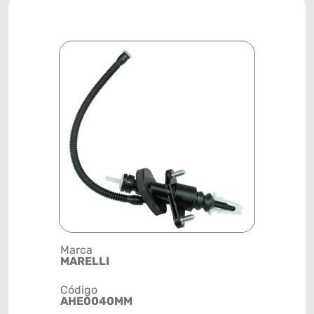
Marca
Posição
MARELLI
TRANSMI
Código
Código de 
AHE0040MM
(GTIN)
78915797