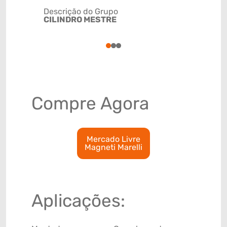
Descrição do Grupo
CILINDRO MESTRE
NCM
84122110
1
2
3
Compre Agora
Mercado Livre
Magneti Marelli
Aplicações: