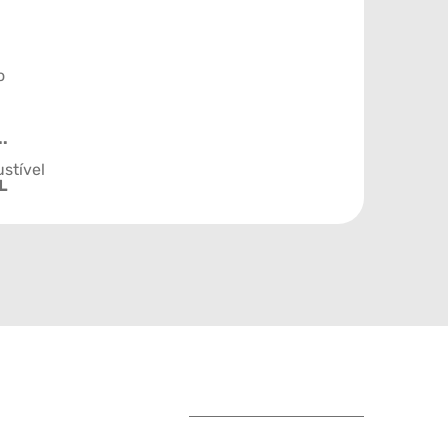
o
..
stível
L