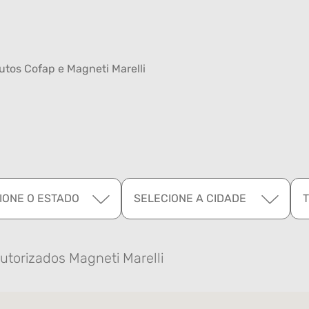
tos Cofap e Magneti Marelli
IONE O ESTADO
SELECIONE A CIDADE
utorizados Magneti Marelli