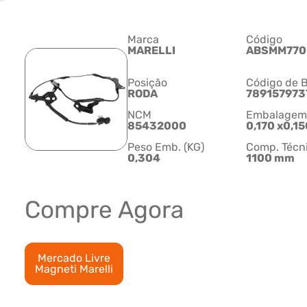
Marca
Código
MARELLI
ABSMM770
Posição
Código de B
RODA
789157973
NCM
Embalagem C
85432000
0,170 x0,15
Peso Emb. (KG)
Comp. Técn
0,304
1100 mm
Compre Agora
Mercado Livre
Magneti Marelli