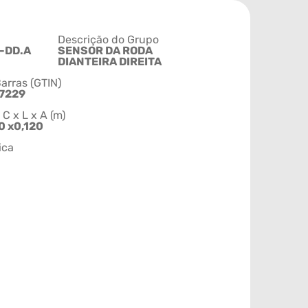
Descrição do Grupo
-DD.A
SENSOR DA RODA
DIANTEIRA DIREITA
arras (GTIN)
7229
 x L x A (m)
0 x0,120
ica