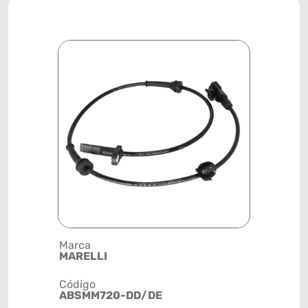
Marca
Posição
MARELLI
RODA
Código
Código de 
ABSMM720-DD/DE
(GTIN)
78915799