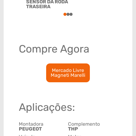
SENSOR DA RODA
TRASEIRA
1
2
3
Compre Agora
Mercado Livre
Magneti Marelli
Aplicações:
Montadora
Complemento
PEUGEOT
THP