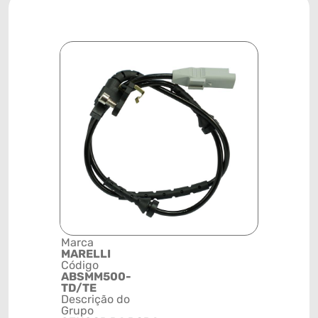
Marca
Posição
MARELLI
RODA
Código
Código de 
ABSMM500-
(GTIN)
TD/TE
78915799
Descrição do
NCM
Grupo
8543200