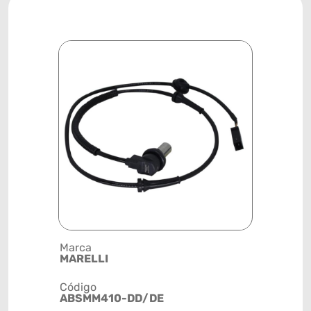
Marca
Posição
MARELLI
RODA
Código
Código de 
ABSMM410-DD/DE
(GTIN)
78915799