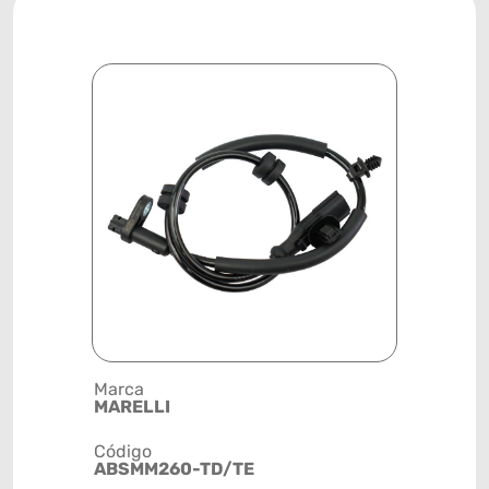
Marca
Posição
MARELLI
RODA
Código
Código de 
ABSMM260-TD/TE
(GTIN)
78915799